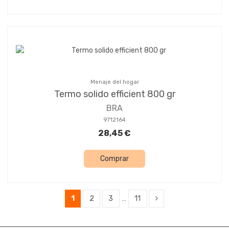
Menaje del hogar
Termo solido efficient 800 gr
BRA
9712164
28,45 €
Comprar
1
2
3
…
11