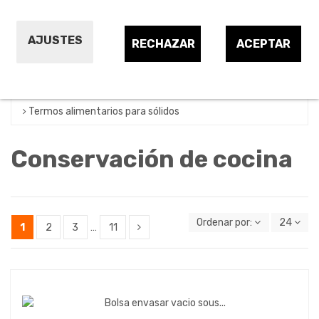
Recipientes cocina herméticos de plástico
Recipientes cocina herméticos de vidrio
AJUSTES
RECHAZAR
ACEPTAR
Recipientes y bolsas de vacío cocina
Termos alimentarios para líquidos
Termos alimentarios para sólidos
Conservación de cocina
Ordenar por:
24
1
2
3
…
11