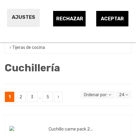
Cuchillos jamoneros
Cuchillos universales cocina
AJUSTES
RECHAZAR
ACEPTAR
Juegos cuchillería y tacomas
Otros cuchillería cocina
Tijeras de cocina
Cuchillería
Ordenar por:
24
1
2
3
…
5