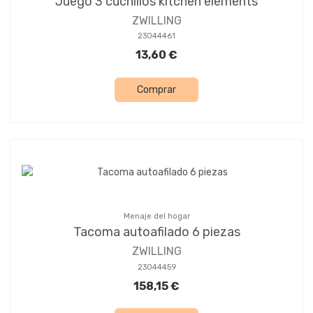
Juego 3 cuchillos kitchen elements
ZWILLING
23044461
13,60 €
Comprar
Menaje del hogar
Tacoma autoafilado 6 piezas
ZWILLING
23044459
158,15 €